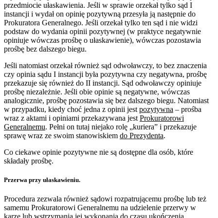
przedmiocie ułaskawienia. Jeśli w sprawie orzekał tylko sąd I
instancji i wydał on opinię pozytywną przesyła ją następnie do
Prokuratora Generalnego. Jeśli orzekał tylko ten sąd i nie widzi
podstaw do wydania opinii pozytywnej (w praktyce negatywnie
opiniuje wówczas prośbę o ułaskawienie), wówczas pozostawia
prośbę bez dalszego biegu.
Jeśli natomiast orzekał również sąd odwoławczy, to bez znaczenia
czy opinia sądu I instancji była pozytywna czy negatywna, prośbę
przekazuje się również do II instancji. Sąd odwoławczy opiniuje
prośbę niezależnie. Jeśli obie opinie są negatywne, wówczas
analogicznie, prośbę pozostawia się bez dalszego biegu. Natomiast
w przypadku, kiedy choć jedna z opinii jest
pozytywna
– prośba
wraz z aktami i opiniami przekazywana jest
Prokuratorowi
Generalnemu
. Pełni on tutaj niejako rolę „kuriera” i przekazuje
sprawę wraz ze swoim stanowiskiem
do Prezydenta
.
Co ciekawe opinie pozytywne nie są dostępne dla osób, które
składały prośbę.
Przerwa przy ułaskawieniu.
Procedura zezwala również sądowi rozpatrującemu prośbę lub też
samemu Prokuratorowi Generalnemu na udzielenie przerwy w
karze lub wstrzymania jej wykonania do czasu ukończenia