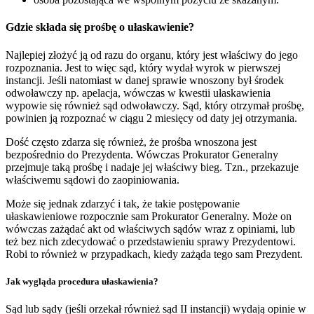
Gdzie składa się prośbę o ułaskawienie?
Najlepiej złożyć ją od razu do organu, który jest właściwy do jego
rozpoznania. Jest to więc sąd, który wydał wyrok w pierwszej
instancji. Jeśli natomiast w danej sprawie wnoszony był środek
odwoławczy np. apelacja, wówczas w kwestii ułaskawienia
wypowie się również sąd odwoławczy. Sąd, który otrzymał prośbę,
powinien ją rozpoznać w ciągu 2 miesięcy od daty jej otrzymania.
Dość często zdarza się również, że prośba wnoszona jest
bezpośrednio do Prezydenta. Wówczas Prokurator Generalny
przejmuje taką prośbę i nadaje jej właściwy bieg. Tzn., przekazuje
właściwemu sądowi do zaopiniowania.
Może się jednak zdarzyć i tak, że takie postępowanie
ułaskawieniowe rozpocznie sam Prokurator Generalny. Może on
wówczas zażądać akt od właściwych sądów wraz z opiniami, lub
też bez nich zdecydować o przedstawieniu sprawy Prezydentowi.
Robi to również w przypadkach, kiedy zażąda tego sam Prezydent.
Jak wygląda procedura ułaskawienia?
Sąd lub sądy (jeśli orzekał również sąd II instancji) wydają opinie w