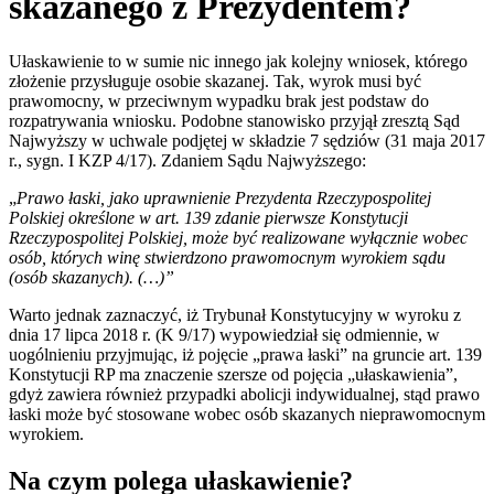
skazanego z Prezydentem?
Ułaskawienie to w sumie nic innego jak kolejny wniosek, którego
złożenie przysługuje osobie skazanej. Tak, wyrok musi być
prawomocny, w przeciwnym wypadku brak jest podstaw do
rozpatrywania wniosku. Podobne stanowisko przyjął zresztą Sąd
Najwyższy w uchwale podjętej w składzie 7 sędziów (31 maja 2017
r., sygn. I KZP 4/17). Zdaniem Sądu Najwyższego:
„
Prawo łaski, jako uprawnienie Prezydenta Rzeczypospolitej
Polskiej określone w art. 139 zdanie pierwsze Konstytucji
Rzeczypospolitej Polskiej, może być realizowane wyłącznie wobec
osób, których winę stwierdzono prawomocnym wyrokiem sądu
(osób skazanych). (…)”
Warto jednak zaznaczyć, iż Trybunał Konstytucyjny w wyroku z
dnia 17 lipca 2018 r. (K 9/17) wypowiedział się odmiennie, w
uogólnieniu przyjmując, iż pojęcie „prawa łaski” na gruncie art. 139
Konstytucji RP ma znaczenie szersze od pojęcia „ułaskawienia”,
gdyż zawiera również przypadki abolicji indywidualnej, stąd prawo
łaski może być stosowane wobec osób skazanych nieprawomocnym
wyrokiem.
Na czym polega ułaskawienie?