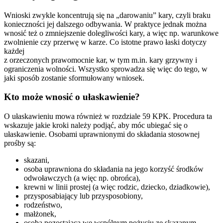
Wnioski zwykle koncentrują się na „darowaniu” kary, czyli braku
konieczności jej dalszego odbywania. W praktyce jednak można
wnosić też o zmniejszenie dolegliwości kary, a więc np. warunkowe
zwolnienie czy przerwę w karze. Co istotne prawo łaski dotyczy
każdej
z orzeczonych prawomocnie kar, w tym m.in. kary grzywny i
ograniczenia wolności. Wszystko sprowadza się więc do tego, w
jaki sposób zostanie sformułowany wniosek.
Kto może wnosić o ułaskawienie?
O ułaskawieniu mowa również w rozdziale 59 KPK. Procedura ta
wskazuje jakie kroki należy podjąć, aby móc ubiegać się o
ułaskawienie. Osobami uprawnionymi do składania stosownej
prośby są:
skazani,
osoba uprawniona do składania na jego korzyść środków
odwoławczych (a więc np. obrońca),
krewni w linii prostej (a więc rodzic, dziecko, dziadkowie),
przysposabiający lub przysposobiony,
rodzeństwo,
małżonek,
osoba pozostająca we wspólnym pożyciu ze skazanym.