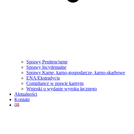
Sprawy Penitencjarne
Sprawy Incydentalne
Sprawy Karne, karno-gospodarcze, karno-skarbowe
ENA/Ekstradycja
Compliance w prawie karnym
Wnioski o wydanie wyroku łącznego
Aktualności
Kontakt