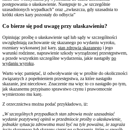
postępowania o ułaskawienie. Następuje to „w szczególnie
uzasadnionych wypadkach” oraz „zwłaszcza, gdy uzasadnia to
krótki okres kary pozostały do odbycia”
Co bierze się pod uwagę przy ułaskawieniu?
Opiniując prośbę o ułaskawienie sąd lub sądy w szczególności
uwzględniają zachowanie się skazanego po wydaniu wyroku,
rozmiary wykonanej już kary,
stan zdrowia skazanego
i jego
warunki rodzinne, naprawienie szkody wyrządzonej przestępstwem,
a przede wszystkim szczególne wydarzenia, jakie nastąpiły
po
wydaniu wyroku
.
Warto więc pamiętać, iż odwoływanie się w prośbie do okoliczności
związanych z popełnieniem przestępstwa, za które nastąpiło
skazanie, jest niecelowe. Znaczenie ma więc to co nastąpiło po tym,
jak skazanemu przypisano sprawstwo czynu i prawomocnie
wymierzono mu karę.
Z orzecznictwa można podać przykładowo, iż:
„
W szczególnych przypadkach stan zdrowia może uzasadniać
wydanie pozytywnej opinii w przedmiocie prośby o ułaskawienie,
jednakże sytuacja zdrowotna musi być na tyle poważna, że zagraża
życiu skazanego lub skazany cierpi na schorzenia, które w sposób