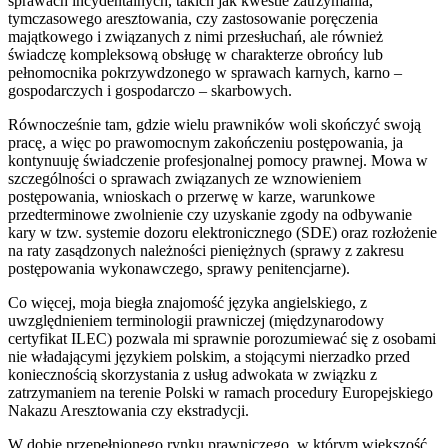
sprawach incydentalnych, takich jak kwestie zatrzymania,
tymczasowego aresztowania, czy zastosowanie poręczenia
majątkowego i związanych z nimi przesłuchań, ale również
świadczę kompleksową obsługę w charakterze obrońcy lub
pełnomocnika pokrzywdzonego w sprawach karnych, karno –
gospodarczych i gospodarczo – skarbowych.
Równocześnie tam, gdzie wielu prawników woli skończyć swoją
pracę, a więc po prawomocnym zakończeniu postępowania, ja
kontynuuję świadczenie profesjonalnej pomocy prawnej. Mowa w
szczególności o sprawach związanych ze wznowieniem
postępowania, wnioskach o przerwę w karze, warunkowe
przedterminowe zwolnienie czy uzyskanie zgody na odbywanie
kary w tzw. systemie dozoru elektronicznego (SDE) oraz rozłożenie
na raty zasądzonych należności pieniężnych (sprawy z zakresu
postępowania wykonawczego, sprawy penitencjarne).
Co więcej, moja biegła znajomość języka angielskiego, z
uwzględnieniem terminologii prawniczej (międzynarodowy
certyfikat ILEC) pozwala mi sprawnie porozumiewać się z osobami
nie władającymi językiem polskim, a stojącymi nierzadko przed
koniecznością skorzystania z usług adwokata w związku z
zatrzymaniem na terenie Polski w ramach procedury Europejskiego
Nakazu Aresztowania czy ekstradycji.
W dobie przepełnionego rynku prawniczego, w którym większość