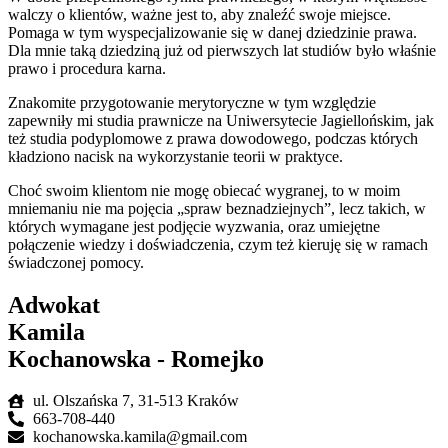
walczy o klientów, ważne jest to, aby znaleźć swoje miejsce.
Pomaga w tym wyspecjalizowanie się w danej dziedzinie prawa.
Dla mnie taką dziedziną już od pierwszych lat studiów było właśnie
prawo i procedura karna.
Znakomite przygotowanie merytoryczne w tym względzie
zapewniły mi studia prawnicze na Uniwersytecie Jagiellońskim, jak
też studia podyplomowe z prawa dowodowego, podczas których
kładziono nacisk na wykorzystanie teorii w praktyce.
Choć swoim klientom nie mogę obiecać wygranej, to w moim
mniemaniu nie ma pojęcia „spraw beznadziejnych”, lecz takich, w
których wymagane jest podjęcie wyzwania, oraz umiejętne
połączenie wiedzy i doświadczenia, czym też kieruję się w ramach
świadczonej pomocy.
Adwokat
Kamila
Kochanowska - Romejko
ul. Olszańska 7, 31-513 Kraków
663-708-440
kochanowska.kamila@gmail.com