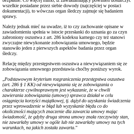
bezpłatne. Co więcej mimo, iż zawiadamiający powinien dostarczyć
wszelkie posiadane przez siebie dowody (najczęściej w postaci
dokumentacji), to wówczas organ śledczy zajmuje się badaniem
sprawy.
Należy jednak mieć na uwadze, iż to czy zachowanie opisane w
zawiadomieniu spełnia w istocie przesłanki do uznania go za czyn
zabroniony oszustwa z art. 286 kodeksu karnego czy też stanowi
zwyczajne niewykonanie zobowiązania umownego, będzie
stanowiło jeden z pierwszych aspektów badania przez organ
śledczy.
Relację między przestępstwem oszustwa a niewywiązaniem się ze
zobowiązania umownego przedstawia choćby poniższy wyrok.
„
Podstawowym kryterium rozgraniczenia przestępstwa oszustwa
(art. 286 § 1 KK) od niewywiązania się ze zobowiązania o
charakterze cywilnoprawnym jest wykazanie, że w chwili
zawierania zobowiązania (umowy) sprawca działał w celu
osiągnięcia korzyści majątkowej, tj. dążył do uzyskania świadczenia
przez wprowadzenie w błąd lub wyzyskanie błędu co do
okoliczności mających znaczenie dla zawarcia umowy mając
świadomość, że gdyby druga strona umowy znała rzeczywisty stan,
nie zawarłaby umowy w ogóle lub nie zawarłaby umowy na tych
warunkach, na jakich została zawarta
.”