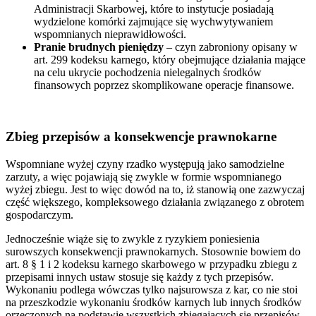
Administracji Skarbowej, które to instytucje posiadają
wydzielone komórki zajmujące się wychwytywaniem
wspomnianych nieprawidłowości.
Pranie brudnych pieniędzy
– czyn zabroniony opisany w
art. 299 kodeksu karnego, który obejmujące działania mające
na celu ukrycie pochodzenia nielegalnych środków
finansowych poprzez skomplikowane operacje finansowe.
Zbieg przepisów a konsekwencje prawnokarne
Wspomniane wyżej czyny rzadko występują jako samodzielne
zarzuty, a więc pojawiają się zwykle w formie wspomnianego
wyżej zbiegu. Jest to więc dowód na to, iż stanowią one zazwyczaj
część większego, kompleksowego działania związanego z obrotem
gospodarczym.
Jednocześnie wiąże się to zwykle z ryzykiem poniesienia
surowszych konsekwencji prawnokarnych. Stosownie bowiem do
art. 8 § 1 i 2 kodeksu karnego skarbowego w przypadku zbiegu z
przepisami innych ustaw stosuje się każdy z tych przepisów.
Wykonaniu podlega wówczas tylko najsurowsza z kar, co nie stoi
na przeszkodzie wykonaniu środków karnych lub innych środków
orzeczonych na podstawie wszystkich zbiegających się przepisów.