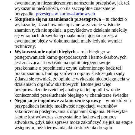
ewentualnym niezamierzonym naruszeniu przepisów, jak też
wykazaniu nieścisłości, co na szczególne znacznie w
przypadku
przestępstw karno-skarbowych
.
Skupienie się na znamionach przestępstwa
– tu chodzi o
wykazanie, iż zachowanie opisane w zarzucie w istocie
znamion tych nie spełnia, a przykładowo działania mieściły
się w ramach dozwolonej działalności gospodarczej, a
ewentualne błędy w dokumentacji miały jedynie wymiar
techniczny.
Wykorzystanie opinii biegłych
– rola biegłego w
postępowaniach karno-gospodarczych i karno-skarbowych
jest znacząca. To właśnie na opinii biegłego swoje
przekonanie o popełnieniu czynu zabronionego bądź też
braku znamion, budują zarówno organy śledcze jak i sądy.
Zdarza się również, że opinie te wykazują niedociągnięcia w
działaniach organów skarbowych. Istotne jest więc
przeprowadzenie rzetelnej analizy takiej opinii i w razie
konieczności przesłuchanie biegłego w charakterze świadka.
Negocjacje i ugodowe zakończenie sprawy
– w niektórych
przypadkach istnieje możliwość negocjacji warunków
zakończenia postępowania z organami ścigania. Niezwykle
istotne jest wówczas skorzystanie z fachowej pomocy
adwokata, gdyż taka sprawa może zakończyć się już na etapie
wstępnym, bez kierowania aktu oskarżenia do sądu.