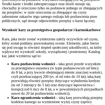
Środki karne i środki zabezpieczające oraz dozór stosuje się,
chociażby je orzeczono tylko na podstawie jednego ze zbiegających
się przepisów; w razie orzeczenia za zbiegające się czyny
zabronione zakazów tego samego rodzaju lub pozbawienia praw
publicznych, sąd stosuje odpowiednio przepisy o karze łącznej.
Wysokość kary za przestępstwa gospodarcze i karnoskarbowe
Kara, jaka może zostać wymierzona zależy oczywiście od czynu,
który został poddany prawnokarnej ocenie. Elementy, jakie bierze
się pod uwagę to również stopień społecznej szkodliwości, na który
wpływa też wysokość szkody, wyrządzonej i poniesionej. Katalog
kar, jakie wymierza sąd to:
Kara pozbawienia wolności
– taka grozi przede wszystkim
za przestępstwo oszustwa (w typie podstawowym od 6mcy
do 8 lat, a przy kwocie obejmującej mienie znacznej wartości,
czyli przekraczającej 200 tys. zł od roku do 10 lat); taką karę
przewidują również przepisy dotyczące wyłudzenia kredytu
(tu od 3 miesięcy do 5 lat) oraz dotyczące łapownictwa i
korupcji (od 6 mcy do 8 lat, a w poważniejszych przypadkach
nawet do 20 lat pozbawienia wolności);
Kara ograniczenia wolności
– taką karę przewidują przepisy
kodeksu karnego za wymienione wyżej czyny (oprócz