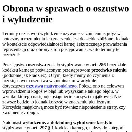
Obrona w sprawach o oszustwo
i wyłudzenie
Terminy oszustwo i wyłudzenie używane są zamiennie, gdyż w
potocznym rozumieniu ich znaczenie jest do siebie zbliżone. Jednak
w kontekście odpowiedzialności karnej i skutecznego prowadzenia
reprezentacji oraz obrony stron postępowania, warto terminy te
rozróżnić.
Przestępstwo
oszustwa
zostało stypizowane w
art. 286
i rozdziale
kodeksu karnego poświęconym przestępstwom
przeciwko mieniu
(podobnie jak kradzież). O tym, kiedy mamy do czynienia z
przestępstwem oszustwa wspominałam w artykule
dotyczącym
oszustwa matrymonialnego
. Polega ono na celowym
wprowadzeniu kogoś w błąd lub wyzyskanie takiego błędu, w
wyniku którego następuje osiągnięcie korzyści majątkowej. Nie
zawsze będzie to jednak korzyść w znaczeniu pieniężnym.
Korzyścią majątkową może być również nieponiesienie straty, czy
zwolnienie z długu.
Natomiast
wyłudzenie, a dokładniej wyłudzenie kredytu
stypizowane w
art. 297 § 1
kodeksu karnego, należy do kategorii