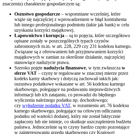
znaczeniu) charakterze gospodarczym są:
Oszustwo gospodarcze
– wspomniane wcześniej, które
wiąże się najczęściej z wprowadzeniem w błąd kontrahenta
lub innego profesjonalnego podmiotu (takie jak bank) w celu
uzyskania korzyści majątkowej.
Łapownictwo i korupcja
– są to pojęcia, które szczegółowo
opisane zostały w poszczególnych typach czynów
zabronionych m.in. w art. 228, 229 czy 231 kodeksu karnego.
Związane są z oferowaniem lub przyjmowaniem korzyści
majątkowych w zamian za określone działanie, najczęściej
stanowiące nadużycie prawa.
Szeroko pojęte
nadużycia finansowe
, w tym zwłaszcza
w
sferze VAT
– czyny te regulowane w znacznej mierze przez
kodeks karny skarbowy i dotyczą zachowań takich jak:
oszustwa podatkowe wskazane w art. 56 kodeksu karnego
skarbowego, polegające na podawaniu nieprawdziwych
informacji lub ich zatajaniu, co prowadzi do błędnego
wyliczenia należnego podatku np. dochodowego;
czy
wyłudzenie podatku VAT
, w rozumieniu art. 76 kodeksu
karnego skarbowego, polegające na celowym odliczaniu
podatku od wartości dodanej, który nie został faktycznie
zapłacony lub nie istnieje, co skutkuje uszczupleniem budżetu
państwa. Jednocześnie są to czyny bardzo często pozostające
w zainteresowaniu urzędu skarbowego czy Krajowej