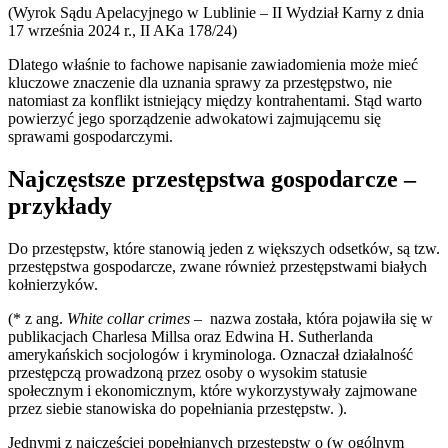
(Wyrok Sądu Apelacyjnego w Lublinie – II Wydział Karny z dnia
17 września 2024 r., II AKa 178/24)
Dlatego właśnie to fachowe napisanie zawiadomienia może mieć
kluczowe znaczenie dla uznania sprawy za przestępstwo, nie
natomiast za konflikt istniejący między kontrahentami. Stąd warto
powierzyć jego sporządzenie adwokatowi zajmującemu się
sprawami gospodarczymi.
Najczęstsze przestępstwa gospodarcze –
przykłady
Do przestępstw, które stanowią jeden z większych odsetków, są tzw.
przestępstwa gospodarcze, zwane również przestępstwami białych
kołnierzyków.
(* z ang.
White collar crimes
– nazwa została, która pojawiła się w
publikacjach Charlesa Millsa oraz Edwina H. Sutherlanda
amerykańskich socjologów i kryminologa. Oznaczał działalność
przestępczą prowadzoną przez osoby o wysokim statusie
społecznym i ekonomicznym, które wykorzystywały zajmowane
przez siebie stanowiska do popełniania przestępstw. ).
Jednymi z najczęściej popełnianych przestępstw o (w ogólnym