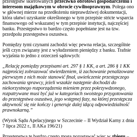
przestępstw skierowanych
przeciwko obrotowi gospodarczemu i
interesom majątkowym w obrocie cywilnoprawnym
. Polega ono
w głównej mierze na przedłożeniu nieprawdziwej dokumentacji,
która ułatwi uzyskanie określonego w tym przepisie stricte wsparcia
finansowego od wskazanej w tym przepisie instytucji, najczęściej
banku. Przestępstwo to bardzo często popełniane jest na tzw.
przedpolu przestępstwa oszustwa.
Pomiędzy tymi czynami zachodzi więc pewna relacja, szczególnie
jeśli czyn związany jest z wyłudzeniem pieniędzy z banku. Trafnie
wyjaśnia to jedno z orzeczeń sądowych:
„Relację pomiędzy przepisami art. 297 § 1 KK, a art. 286 § 1 KK
najprościej zobrazować stwierdzeniem, iż zachowanie penalizowane
pierwszym z nich może stanowić finał, uwieńczenie przestępczego
zachowania sprawcy, jeżeli wszakże następnie dochodzi do
niekorzystnego rozporządzenia mieniem przez pokrzywdzonego,
rozpatrywane musi być już w kategoriach swoistego przygotowania
do przestępstwa oszustwa, jego wstępnej fazy, na której przestępcza
aktywność się nie kończy i generuje dalej idącą odpowiedzialność
prawnokarną.”
(Wyrok Sądu Apelacyjnego w Szczecinie – II Wydział Karny z dnia
7 lipca 2022 r., II AKa 196/21)
Przestępstwa te bardzo często mogą pozostawać więc w
zbiegu
–