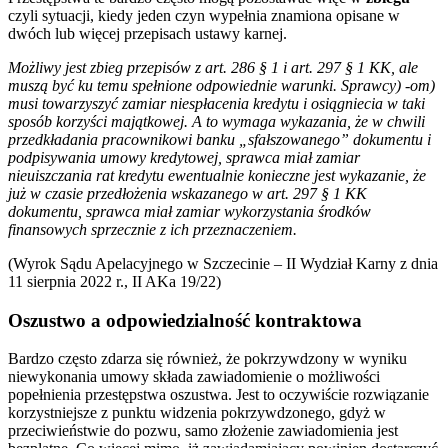
czyli sytuacji, kiedy jeden czyn wypełnia znamiona opisane w
dwóch lub więcej przepisach ustawy karnej.
Możliwy jest zbieg przepisów z art. 286 § 1 i art. 297 § 1 KK, ale
muszą być ku temu spełnione odpowiednie warunki. Sprawcy) -om)
musi towarzyszyć zamiar niespłacenia kredytu i osiągniecia w taki
sposób korzyści majątkowej. A to wymaga wykazania, że w chwili
przedkładania pracownikowi banku „sfałszowanego” dokumentu i
podpisywania umowy kredytowej, sprawca miał zamiar
nieuiszczania rat kredytu ewentualnie konieczne jest wykazanie, że
już w czasie przedłożenia wskazanego w art. 297 § 1 KK
dokumentu, sprawca miał zamiar wykorzystania środków
finansowych sprzecznie z ich przeznaczeniem.
(Wyrok Sądu Apelacyjnego w Szczecinie – II Wydział Karny z dnia
11 sierpnia 2022 r., II AKa 19/22)
Oszustwo a odpowiedzialność kontraktowa
Bardzo często zdarza się również, że pokrzywdzony w wyniku
niewykonania umowy składa zawiadomienie o możliwości
popełnienia przestępstwa oszustwa. Jest to oczywiście rozwiązanie
korzystniejsze z punktu widzenia pokrzywdzonego, gdyż w
przeciwieństwie do pozwu, samo złożenie zawiadomienia jest