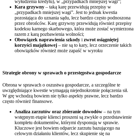
wyłudzenia kredytu), w „przypadkach mniejszej wagi”;
Kara grzywny
– taką karę przewidują przepisy w
„przypadkach mniejszej wagi”. Jest to jednak kwestia
pozostająca do uznania sądu, lecz bardzo często podnoszona
przez obrońców. Karę grzywny przewidują również przepisy
kodeksu karnego skarbowego, która może zostać wymierzona
razem z karą pozbawienia wolności;
Obowiązek naprawienia szkody
i
zwrot osiągniętej
korzyści majątkowej
– nie są to kary, lecz orzeczenie takich
obowiązków również może zapaść w wyroku
Strategie obrony w sprawach o przestępstwa gospodarcze
Obrona w sprawach o oszustwa gospodarcze, a szczególne te
uwzględniające kwestie wymagają niejednokrotnie połączenia sił.
W grę wchodzą bowiem nie tylko aspekty prawne, lecz bardzo
często również finansowe.
Analiza zarzutów oraz zbieranie dowodów
– na tym
wstępnym etapie klienci proszeni są zwykle o przedstawienie
kompletu dokumentów, którymi dysponują w sprawie.
Kluczowe jest bowiem odparcie zarzutu bazującego na
celowym działaniu klientów, lecz skupienie się na